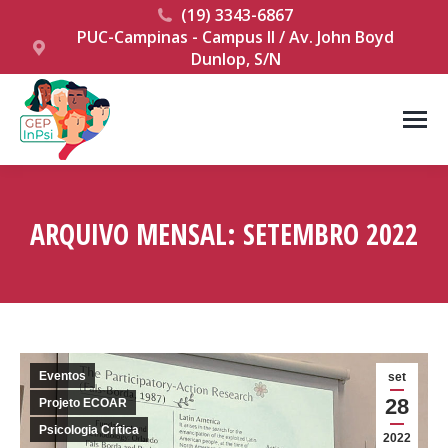
(19) 3343-6867
PUC-Campinas - Campus II / Av. John Boyd
Dunlop, S/N
ARQUIVO MENSAL:
SETEMBRO 2022
Você está aqui:
Eventos
set
28
Projeto ECOAR
Psicologia Crítica
2022