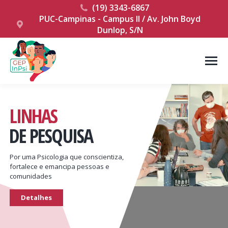
(19) 3343-6867
PUC-Campinas - Campus II / Av. John Boyd
Dunlop, S/N
LINHAS
DE PESQUISA
Por uma Psicologia que conscientiza,
fortalece e emancipa pessoas e
comunidades
Detalhes