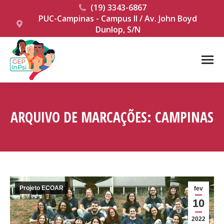
(19) 3343-6867
PUC-Campinas - Campus II / Av. John Boyd
Dunlop, S/N
ARQUIVO DE MARCAÇÕES:
CAMPINAS
Você está aqui:
Projeto ECOAR
fev
10
2022