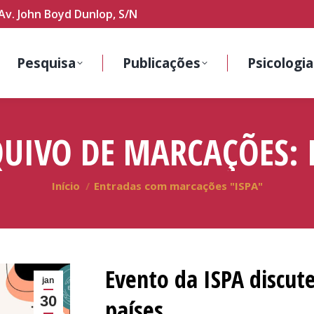
Av. John Boyd Dunlop, S/N
Pesquisa
Publicações
Psicologia
UIVO DE MARCAÇÕES:
Você está aqui:
Início
Entradas com marcações "ISPA"
Evento da ISPA discut
jan
30
países