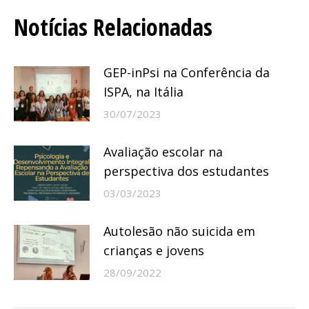
de
Notícias Relacionadas
post:
GEP-inPsi na Conferência da
ISPA, na Itália
30/07/2023
Avaliação escolar na
perspectiva dos estudantes
03/03/2023
Autolesão não suicida em
crianças e jovens
28/09/2022