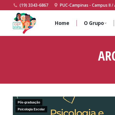
(19) 3343-6867
PUC-Campinas - Campus II / 
Home
O Grupo
AR
Pós-graduação
Psicologia Escolar