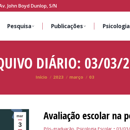
Av. John Boyd Dunlop, S/N
Pesquisa
Publicações
Psicologia
QUIVO DIÁRIO:
03/03/2
Você está aqui:
Início
2023
março
03
Avaliação escolar na 
mar
3
Pós-graduação
,
Psicologia Escolar
03/03